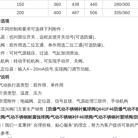
150
360
438
440
280/300
200
400
487
506
335/360
件选项
据不同控制和要求可选择下列附件：
讯器：也叫限位开关，远程反馈开关信号(可选防爆)。
磁阀：双作用选二位五通、单作用选二位三通(可选防爆)。
联件：可对气源稳压、过滤、气缸加润滑油。
轮机构：转动手轮机构，可实现手动开、关阀。
定位器：输入4～20mA信号,实现阀门调节功能。
货说明
、气动执行器类型：双作用、单作用
、介质类型、温度、压力
、所需附件：电磁阀、定位器、信号反馈、气源处理三联件、手动机构
南茂兴阀门主要生产销售【
防爆气动不锈钢衬氟球阀
Q641F46防爆气动
阀/气动不锈钢耐腐蚀球阀/气动不锈钢衬F46球阀/气动不锈钢衬塑球阀/
销！我们一直秉持“ 合理价格、贴心服务”的理念，努力为客户提供可靠的
供参考。