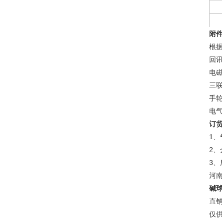
附
根
回
电
三
手
电气
订
1
2
3
河
碱球
直
仅