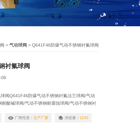
阀
>
气动球阀
> Q641F46防爆气动不锈钢衬氟球阀
钢衬氟球阀
-06
球阀Q641F46防爆气动不锈钢衬氟法兰球阀/气动
钢耐酸碱球阀/气动不锈钢耐腐蚀球阀/气动不锈钢衬
球体均采用高压注塑工艺，衬有耐腐蚀、耐老化的聚
）或PTFE，故具有可靠的耐腐蚀性和密封性，对酸、
厂商性质：
生产厂家
浏览量：
1242
均能很好地应用。各种不同类型工业管道中液体和气
输送，特别是具有严重腐蚀性介质的使用场合。