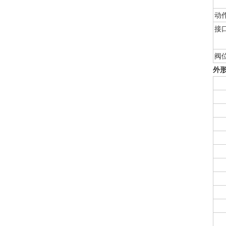
动
接
阀
外