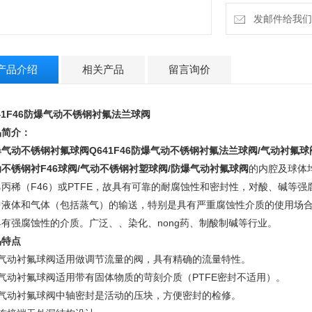
发邮件给我们：m
产品介绍
相关产品
留言询价
41F46防爆气动不锈钢衬氟法兰球阀
品简介：
爆气动不锈钢衬氟球阀
Q641F46防爆气动不锈钢衬氟法兰球阀/气动衬氟
不锈钢衬F46球阀/气动不锈钢衬塑球阀/防爆气动衬氟球阀
的内腔及球体
乙丙稀（F46）或PTFE，故具有可靠的耐腐蚀性和密封性，对酸、碱等
中液体和气体（包括蒸气）的输送，特别是具有严重腐蚀性介质的使用场合，如
具有强腐蚀性的介质。广泛、、染化、nong药、制酸制碱等行业。
品特点
、气动衬氟球阀适用做调节流量的阀，具有精确的流量特性。
、气动衬氟球阀适用带有固体物质的苛刻介质（PTFE密封不适用）。
、气动衬氟球阀中轴密封是活动的压块，方便密封的检修。