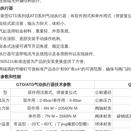
、连接端无外漏结构设计。
动执行器
用新型GTD系列或ATD系列气动执行器，有双作用式和单作用式（弹簧复
、齿轮式双活塞，输出力矩大，体积小。
、气缸选用铝金材料，重量轻、外形美观。
、可在顶部、底部安装手动操作机构。
、齿条式连接可调节开启角度、额定流量。
、执行器可选带电讯号反馈指示及各类附件以实现操作。
IS05211标准连接为产品的安装更换提供了方便。
两端调的节螺钉可使标准产品在0°和90°有±4°的可调范围，确保与阀门
术参数和性能
GTD/ATD
气动执行器技术参数
Q
 型
双作用活塞式、弹簧复位式
公称通径
源压力
双作用：2-8bar/单作用：4-8bar
公称压力
出力矩
双作用：4N·M～10560N·M
阀轴材质
单作用：7N·M～2668N·M
阀体材质
碳钢或3
作温度
常温型：-20℃～80℃（丁jing橡胶O型圈）
球体材质