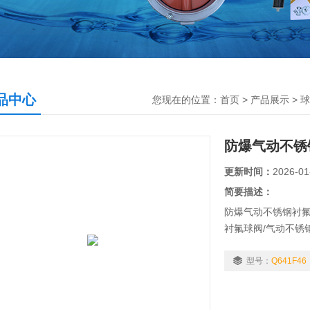
品中心
您现在的位置：
首页
>
产品展示
>
球
防爆气动不锈
更新时间：
2026-01
简要描述：
防爆气动不锈钢衬氟
衬氟球阀/气动不锈
F46球阀的内腔及
全氟乙丙稀（F46
型号：
Q641F46
碱等强腐蚀性介质
体（包括蒸气）的