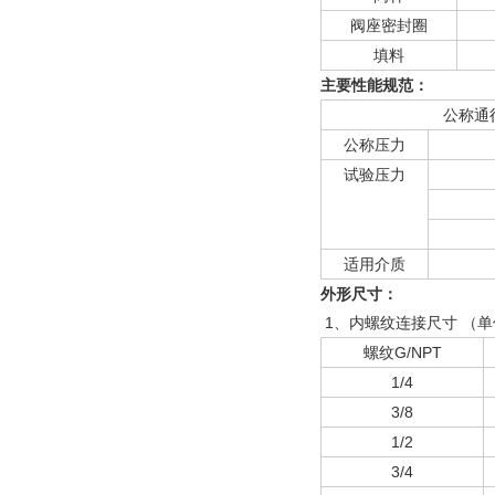
阀座密封圈
填料
主要性能规范：
公称通
公称压力
试验压力
适用介质
外形尺寸：
1、内螺纹连接尺寸 （单
螺纹G/NPT
1/4
3/8
1/2
3/4