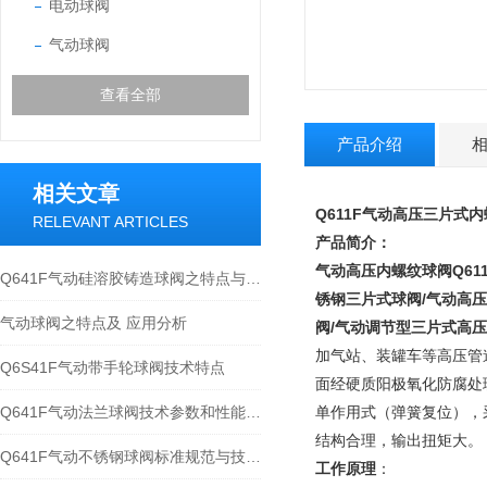
电动球阀
气动球阀
查看全部
产品介绍
相关文章
Q611F气动高压三片式
RELEVANT ARTICLES
产品简介：
气动高压内螺纹球阀
Q6
Q641F气动硅溶胶铸造球阀之特点与应用规范
锈钢三片式球阀/气动高
气动球阀之特点及 应用分析
阀/气动调节型三片式高
加气站、装罐车等高压管
Q6S41F气动带手轮球阀技术特点
面经硬质阳极氧化防腐处
Q641F气动法兰球阀技术参数和性能特点分析
单作用式（弹簧复位），
结构合理，输出扭矩大。
Q641F气动不锈钢球阀标准规范与技术参数
工作原理
：