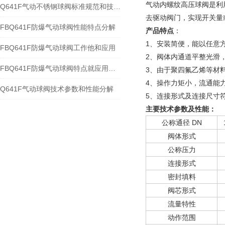
气动内螺纹高压球阀是利
Q641F气动不锈钢球阀标准规范和技术参数
去驱动阀门，实现开关量
FBQ641F防爆气动球阀性能特点分解
产品特点
：
1、安装简便，能以任意
FBQ641F防爆气动球阀工作他和应用
2、阀体内通道平整光滑
FBQ641F防爆气动球阀特点就应用规范
3、由于聚四氟乙烯等材
4、操作力矩小，流通能
Q641F气动球阀技术参数和性能分解
5、连接形式及连接尺寸符
主要技术参数及性能：
公称通径 DN
阀体形式
公称压力
连接形式
密封填料
阀芯形式
流量特性
动作范围