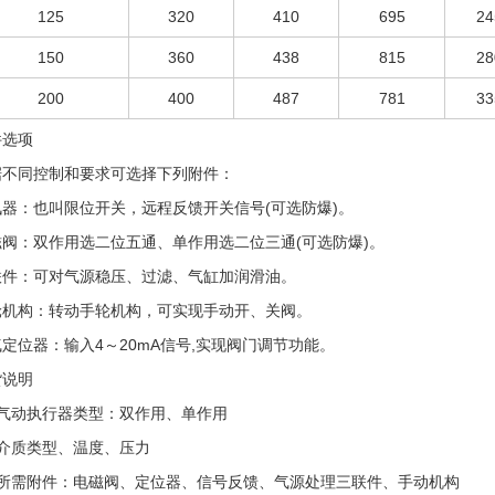
125
320
410
695
24
150
360
438
815
28
200
400
487
781
33
件选项
据不同控制和要求可选择下列附件：
讯器：也叫限位开关，远程反馈开关信号(可选防爆)。
磁阀：双作用选二位五通、单作用选二位三通(可选防爆)。
联件：可对气源稳压、过滤、气缸加润滑油。
轮机构：转动手轮机构，可实现手动开、关阀。
定位器：输入4～20mA信号,实现阀门调节功能。
货说明
、气动执行器类型：双作用、单作用
、介质类型、温度、压力
、所需附件：电磁阀、定位器、信号反馈、气源处理三联件、手动机构