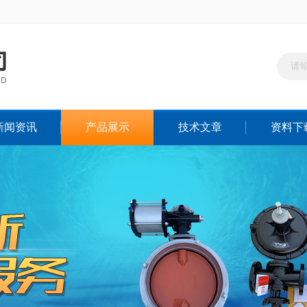
新闻资讯
产品展示
技术文章
资料下