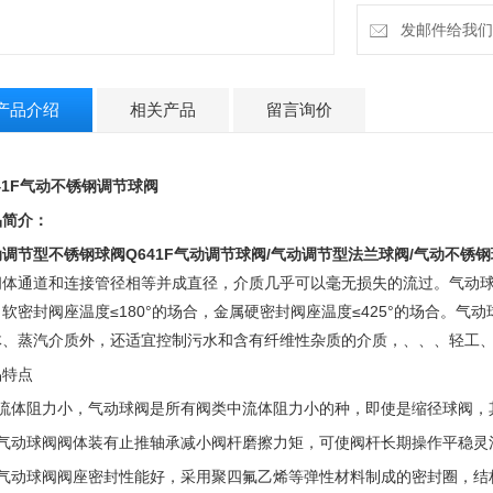
发邮件给我们：m
产品介绍
相关产品
留言询价
41F气动不锈钢调节球阀
品简介：
动调节型不锈钢球阀
Q641F
气动调节球阀
/气动
调节型
法兰球阀/气动不锈钢
阀体通道和连接管径相等并成直径，介质几乎可以毫无损失的流过。气动
软密封阀座温度≤180°的场合，金属硬密封阀座温度≤425°的场合。
体、蒸汽介质外，还适宜控制污水和含有纤维性杂质的介质，、、、轻工
品特点
、流体阻力小，气动球阀是所有阀类中流体阻力小的种，即使是缩径球阀，
、气动球阀阀体装有止推轴承减小阀杆磨擦力矩，可使阀杆长期操作平稳灵
、气动球阀阀座密封性能好，采用聚四氟乙烯等弹性材料制成的密封圈，结