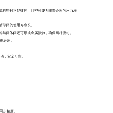
填料密封不易破坏，且密封能力随着介质的压力增
动球阀的使用寿命长。
阶与阀体间还可形成金属接触，确保阀杆密封。
静电导出。
传动，安全可靠。
的同步精度。