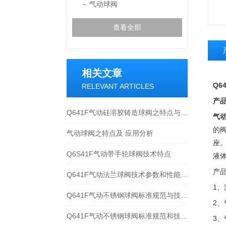
气动球阀
查看全部
相关文章
Q6
RELEVANT ARTICLES
产
Q641F气动硅溶胶铸造球阀之特点与应用规范
气
的
气动球阀之特点及 应用分析
座。
Q6S41F气动带手轮球阀技术特点
液
产
Q641F气动法兰球阀技术参数和性能特点分析
1
Q641F气动不锈钢球阀标准规范与技术参数
2
Q641F气动不锈钢球阀标准规范和技术参数
3