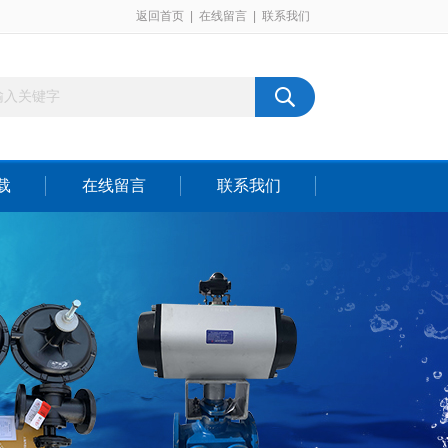
返回首页
|
在线留言
|
联系我们
载
在线留言
联系我们