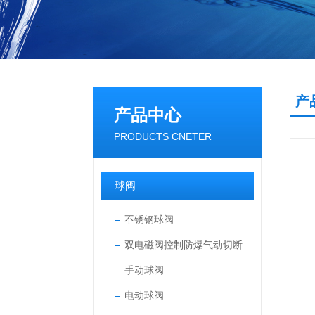
产
产品中心
PRODUCTS CNETER
球阀
不锈钢球阀
双电磁阀控制防爆气动切断球阀
手动球阀
电动球阀