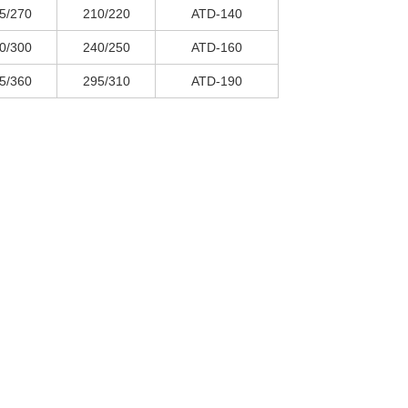
5/270
210/220
ATD-140
0/300
240/250
ATD-160
5/360
295/310
ATD-190