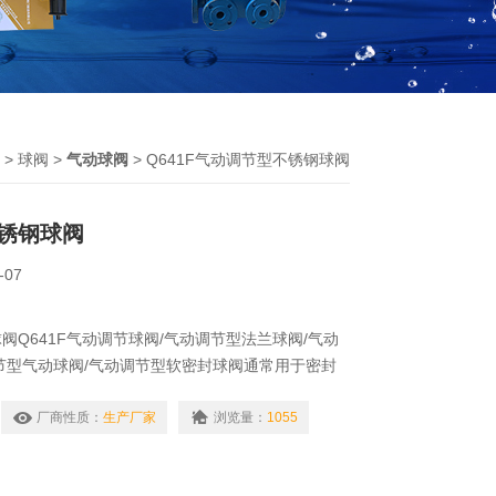
>
球阀
>
气动球阀
> Q641F气动调节型不锈钢球阀
锈钢球阀
-07
阀Q641F气动调节球阀/气动调节型法兰球阀/气动
节型气动球阀/气动调节型软密封球阀通常用于密封
除控制气体、液体、蒸汽介质外，还适宜控制污水和
介质，、、、轻工、造纸、电站、制冷等工作。
厂商性质：
生产厂家
浏览量：
1055