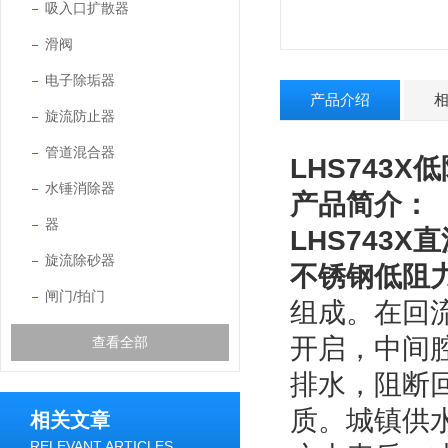
吸入口扩散器
滑阀
电子除垢器
产品介绍
旋流防止器
管道混合器
LHS743
水锤消除器
产品简介：
器
LHS743
旋流除砂器
不锈钢低阻
闸门/拍门
组成。在回
开启，中间
查看全部
排水，阻断
质。城镇供
相关文章
RELEVANT ARTICLES