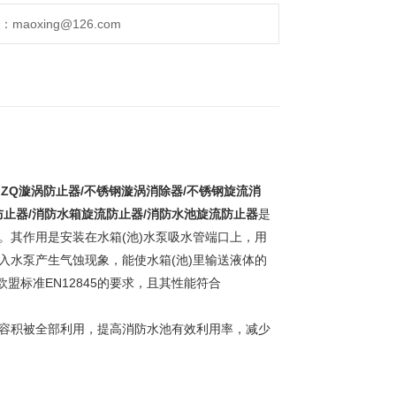
aoxing@126.com
FZQ漩涡防止器/不锈钢漩涡消除器/不锈钢旋流消
防止器/消防水箱旋流防止器/消防水池旋流防止器
是
。其作用是安装在水箱(池)水泵吸水管端口上，用
入水泵产生气蚀现象，能使水箱(池)里输送液体的
标准EN12845的要求，且其性能符合
效容积被全部利用，提高消防水池有效利用率，减少