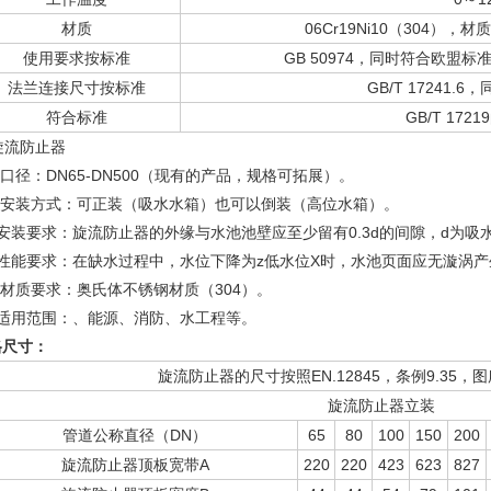
材质
06Cr19Ni10（304），材
使用要求按标准
GB 50974，同时符合欧盟标准
法兰连接尺寸按标准
GB/T 17241.6，
符合标准
GB/T 172
口径：DN65-DN500（现有的产品，规格可拓展）。
、 安装方式：可正装（吸水水箱）也可以倒装（高位水箱）。
、安装要求：旋流防止器的外缘与水池池壁应至少留有0.3d的间隙，d为吸
、性能要求：在缺水过程中，水位下降为z低水位X时，水池页面应无漩涡产
 材质要求：奥氏体不锈钢材质（304）。
、适用范围：、能源、消防、水工程等。
格尺寸：
旋流防止器的尺寸按照EN.12845，条例9.35，
旋流防止器立装
管道公称直径（DN）
65
80
100
150
200
旋流防止器顶板宽带A
220
220
423
623
827