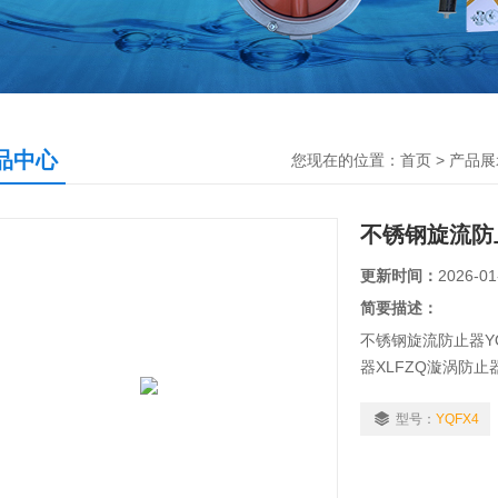
品中心
您现在的位置：
首页
>
产品展
不锈钢旋流防
更新时间：
2026-01
简要描述：
不锈钢旋流防止器Y
器XLFZQ漩涡防
止器/消防水箱水池
水箱旋流防止器/消
型号：
YQFX4
取水池（箱）中使
利用率，减少死水