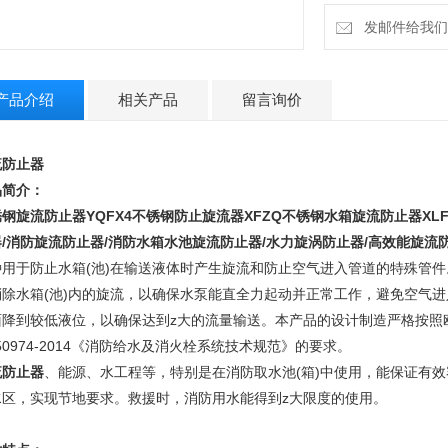
发邮件给我们：m
产品介绍
相关产品
留言询价
流防止器
品简介：
锈钢旋流防止器
YQFX4不锈钢防止旋流器
XFZQ不锈钢水箱旋流防止器XL
/消防旋流防止器/消防水箱水池旋流防止器/水力旋涡防止器/高效能旋流
种用于防止水箱(池)在输送液体时产生旋流和防止空气进入管道的特殊管件
消除水箱(池)内的旋流，以确保水泵能直全力起动并正常工作，避免空气进
面降到较低液位，以确保达到z大的流量输送。本产品的设计制造严格按照欧盟
50974-2014《消防给水及消火栓系统技术规范》的要求。
流防止器
、能源、水工程等，特别是在消防取水池(箱)中使用，能保证有
水区，实现节地要求。救援时，消防用水能得到z大限度的使用。