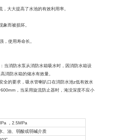
旋流，大大提高了水池的有效利用率。
现象而被损坏。
性能强，使用寿命长。
2条规定：当消防水泵从消防水箱吸水时，因消防水箱设
提高消防水箱的储水有效量。
运行安全的要求，吸水管喇叭口在消防水池z低有效水
600mm，当采用旋流防止器时，淹没深度不应小
MPa ，2.5MPa
水、油、弱酸或弱碱介质
20℃