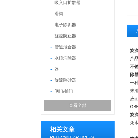
吸入口扩散器
滑阀
电子除垢器
旋流防止器
管道混合器
旋
水锤消除器
产
不
器
除器
旋流除砂器
一
来
闸门/拍门
液
查看全部
GB
旋
死
相关文章
RELEVANT ARTICLES