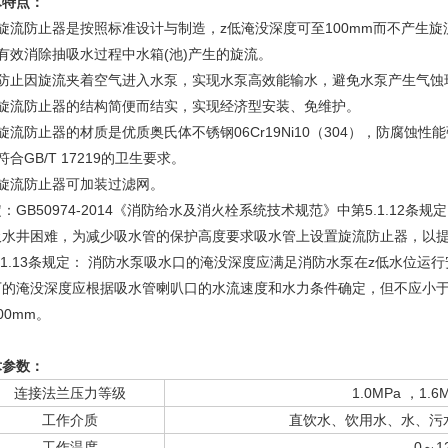
术特点：
、旋流防止器是按照标准设计与制造，z低淹没深度可至100mm而不产生
有效消除抽吸水过程中水箱(池)产生的旋流。
、防止因旋流夹着空气进入水泵，实现水泵高效能输水，避免水泵产生气蚀
、旋流防止器的结构简便而结实，实现经济型安装、免维护。
旋流防止器的材质是优质奥氏体不锈钢06Cr19Ni10（304），防腐蚀
符合GB/T 17219的卫生要求。
、旋流防止器可加装过滤网。
：GB50974-2014《消防给水及消火栓系统技术规范》中第5.1.1
吸水井困难，为减少吸水管的保护高度要求吸水管上设置旋流防止器，以
.1.13条规定： 消防水泵吸水口的淹没深度应满足消防水泵在z低水位
下的淹没深度应根据吸水管喇叭口的水流速度和水力条件确定，但不应小于
00mm。
术参数：
连接法兰压力等级
1.0MPa ，1.6
工作介质
直饮水、饮用水、水、污
工作温度
0～1