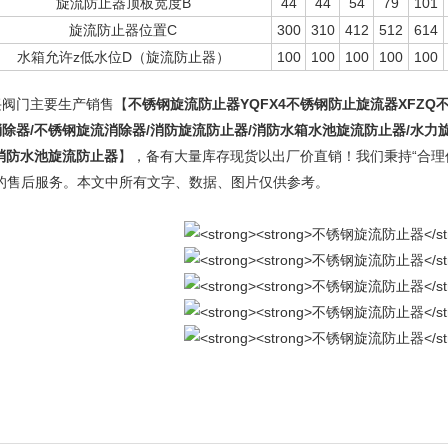
旋流防止器顶板宽度B
44
44
54
79
101
旋流防止器位置C
300
310
412
512
614
水箱允许z低水位D（旋流防止器）
100
100
100
100
100
兴阀门主要生产销售【
不锈钢旋流防止器
YQFX4不锈钢防止旋流器
XFZQ
除器/不锈钢旋流消除器/消防旋流防止器/消防水箱水池旋流防止器/水力
/消防水池旋流防止器
】，备有大量库存现货以出厂价直销！我们秉持“合理
*的售后服务。本文中所有文字、数据、图片仅供参考。