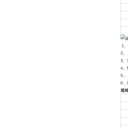
1、
2
3
4
5、
6
规