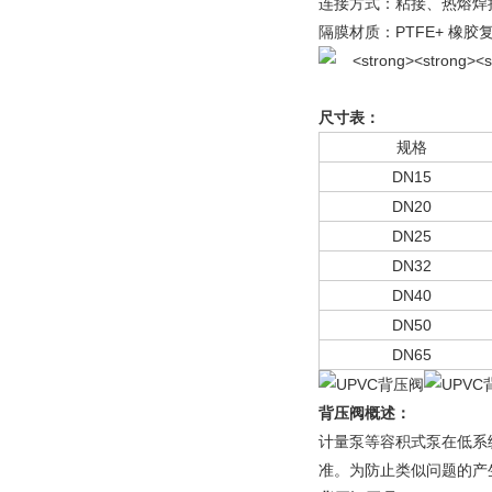
连接方式：粘接、热熔焊
隔膜材质：PTFE+ 橡胶
尺寸表：
规格
DN15
DN20
DN25
DN32
DN40
DN50
DN65
背压阀概述：
计量泵等容积式泵在低系
准。为防止类似问题的产