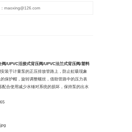
aoxing@126.com
安全阀/UPVC活接式背压阀/UPVC法兰式背压阀/塑料
阀
安装于计量泵的正压排放管路上，防止虹吸现象
上的保护帽，旋转调整螺丝，借助管路中的压力表
尼器配合使用减少水锤对系统的损坏，保持泵的出水
65