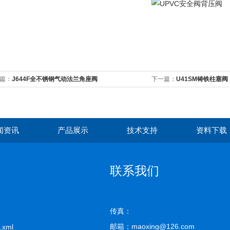
篇：
J644F全不锈钢气动法兰角座阀
下一篇：
U41SM铸铁柱塞阀
闻资讯
产品展示
技术支持
资料下载
联系我们
传真：
邮箱：maoxing@126.com
.xml