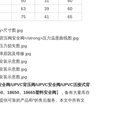
50
31
60
63
39
60
75
41
65
安全阀
/UPVC背压阀/UPVC安全阀/UPVC活接式背
40、18650、18665塑料安全阀
】，备有大量库存
提供可靠的产品和*的售后服务。本文中所有文