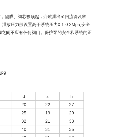
时，隔膜、阀芯被顶起，介质泄出至回流管及容
放压力般设置高于系统压力0.1-0.2Mpa,安全
全阀之间不应有任何阀门。保护泵的安全和系统的正
d
z
h
20
22
27
25
19
29
32
21
33
40
31
35