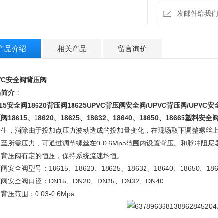
发邮件给我们：m
产品介绍
相关产品
留言询价
VC安全阀背压阀
品简介：
615安全阀18620背压阀18625
UPVC背压阀安全阀
/UPVC背压阀/UPVC
阀18615、18620、18625、18632、18640、18650、18665塑料安全
发生，消除由于投加点压力波动造成的投加量变化，在现场取下调整螺丝
调至所需压力，可通过调节螺丝在0-0.6Mpa范围内设置背压。和脉冲阻
到背压阀有定的恒压，保持系统流速均恒。
阀安全阀型号：18615、18620、18625、18632、18640、18650、186
阀安全阀口径：DN15、DN20、DN25、DN32、DN40
背压范围：0.03-0.6Mpa