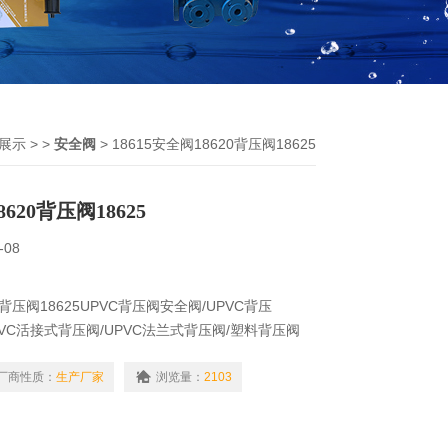
展示
> >
安全阀
> 18615安全阀18620背压阀18625
8620背压阀18625
-08
20背压阀18625UPVC背压阀安全阀/UPVC背压
UPVC活接式背压阀/UPVC法兰式背压阀/塑料背压阀
8625、18632、18640、18650、18665塑料安全阀
压排放管路上，防止虹吸现象的发生，消除由于投加
厂商性质：
生产厂家
浏览量：
2103
投加量变化。