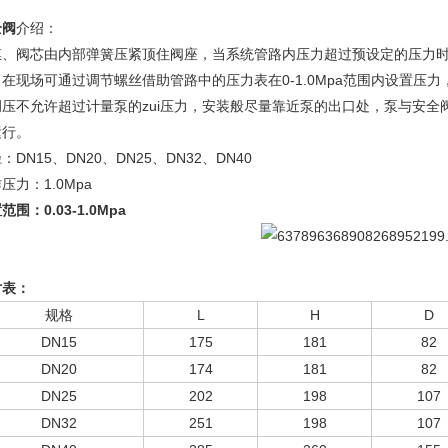
全阀
介绍：
膜、阀芯由内部弹簧压紧顶住阀座，当系统管路内压力超过预设定的压力
在现场可通过调节螺丝借助管路中的压力表在0-1.0Mpa范围内设置压力，泄
调压不允许超过计量泵的zui压力，安装般尽量靠近泵的出口处，泵与安
运行。
：DN15、DN20、DN25、DN32、DN40
压力：1.0Mpa
置范围：
0.03-1.0Mpa
寸表：
规格
L
H
D
DN15
175
181
82
DN20
174
181
82
DN25
202
198
107
DN32
251
198
107