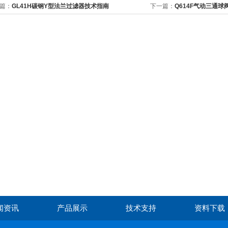
篇：
GL41H碳钢Y型法兰过滤器技术指南
下一篇：
Q614F气动三通球
闻资讯
产品展示
技术支持
资料下载