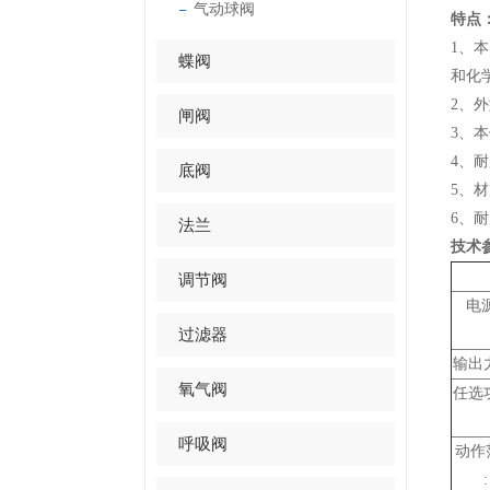
气动球阀
特点
1、
蝶阀
和化
2、
闸阀
3、
4、
底阀
5、
6、
法兰
技术
调节阀
电源
过滤器
输出
氧气阀
任选
呼吸阀
动作
: