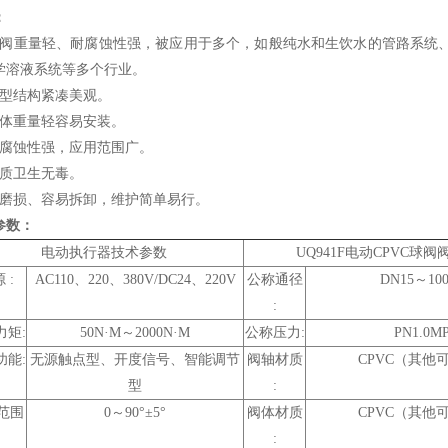
：
本阀重量轻、耐腐蚀性强，被应用于多个，如般纯水和生饮水的管路系统
学溶液系统等多个行业。
外型结构紧凑美观。
本体重量轻容易安装。
耐腐蚀性强，应用范围广。
材质卫生无毒。
耐磨损、容易拆卸，维护简单易行。
参数：
电动执行器技术参数
UQ941F电动CPVC球
 :
AC110、220、380V/DC24、220V
公称通径
DN15～10
:
力矩:
50N·M～2000N·M
公称压力:
PN1.0M
功能:
无源触点型、开度信号、智能调节
阀轴材质
CPVC（其他
型
:
范围
0～90°±5°
阀体材质
CPVC（其他
: