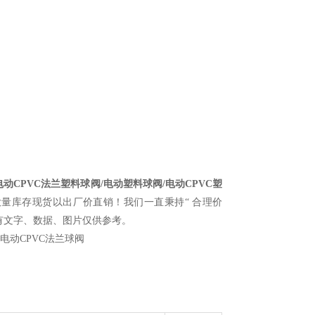
阀/电动CPVC法兰塑料球阀/电动塑料球阀/电动CPVC塑
量库存现货以出厂价直销！我们一直秉持“ 合理价
有文字、数据、图片仅供参考。