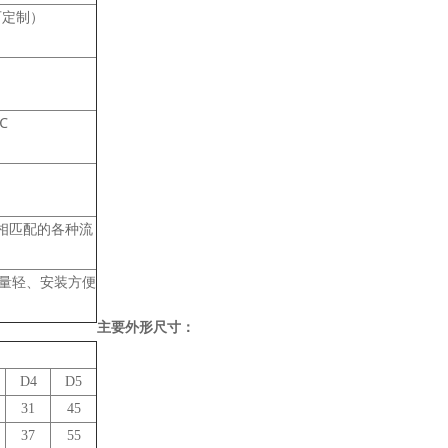
可定制）
℃
C相匹配的各种流
量轻、安装方便
主要外形尺寸：
D4
D5
31
45
37
55