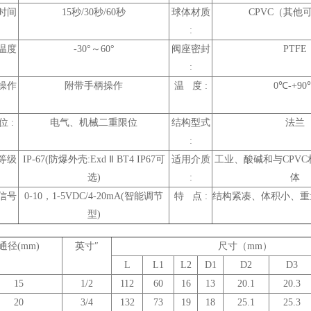
时间
15秒/30秒/60秒
球体材质
CPVC（其他
:
温度
-30°～60°
阀座密封
PTFE
:
操作
附带手柄操作
温 度 :
0℃-+90
位 :
电气、机械二重限位
结构型式
法兰
:
等级
IP-67(防爆外壳:Exd Ⅱ BT4 IP67可
适用介质
工业、酸碱和与CPV
选)
:
体
信号
0-10，1-5VDC/4-20mA(智能调节
特 点 :
结构紧凑、体积小、重
型)
通径(mm)
英寸″
尺寸（mm）
L
L1
L2
D1
D2
D3
15
1/2
112
60
16
13
20.1
20.3
20
3/4
132
73
19
18
25.1
25.3