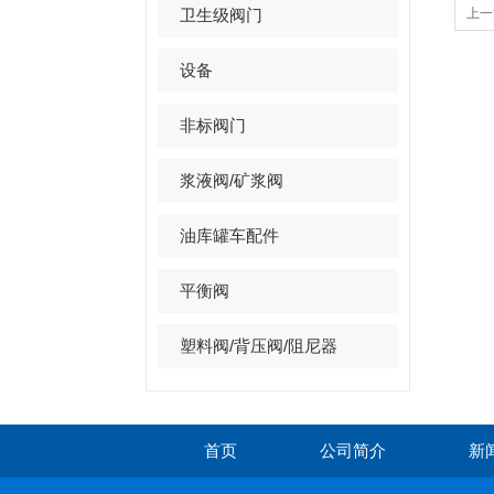
卫生级阀门
上一
设备
非标阀门
浆液阀/矿浆阀
油库罐车配件
平衡阀
塑料阀/背压阀/阻尼器
首页
公司简介
新