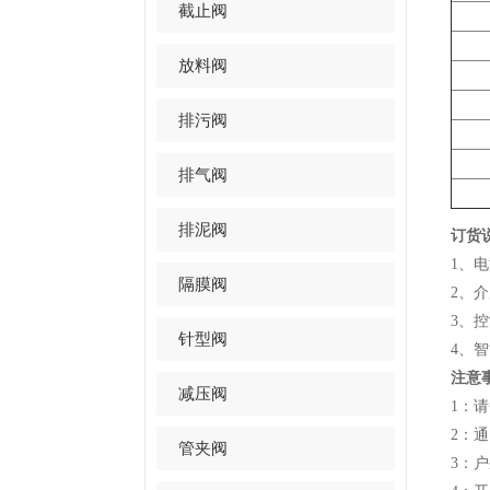
截止阀
放料阀
排污阀
排气阀
排泥阀
订货
1、电
隔膜阀
2、
3、
针型阀
4、智
注意
减压阀
1：
2：
管夹阀
3：