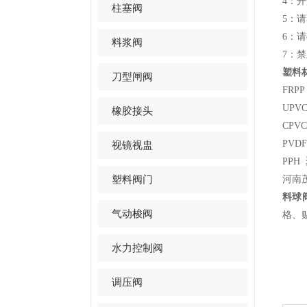
4：
柱塞阀
5：
6：
料浆阀
7：
塑料
刀型闸阀
FRPP
UPV
橡胶接头
CPV
PVD
视镜视盅
PPH 
塑料阀门
河南
料球
气动梭阀
格、
水力控制阀
调压阀