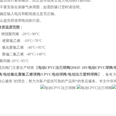
开盖后应拧紧密螺丝，防止进水或灰尘进入电动执行器内部。
请不要安装在易爆气体周围，如需防爆订货时请说明。
请确定输入电压和配线接点是否正确。
禁止超负荷使用电动执行器。
材质温度范围：
 增强聚丙烯 -20°C~90°C
C 硬聚氯乙烯 -10°C~70°C
C 氯化聚氯乙烯 -40°C~95°C
F 聚偏二氟乙烯 -40°C~140°C
聚丙烯-20°C~95°C
茂兴阀门主要生产销售【
电动CPVC法兰球阀
Q941F-10V电动CPVC球
阀/电动氯化聚氯乙烯球阀/CPVC电动球阀/电动法兰塑料球阀
】，备有大
贴心服务"的理念，努力为客户提供可靠的产品和*的售后服务。本文中所