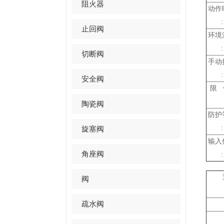
阻火器
动作
:
止回阀
环境
:
切断阀
手动
:
安全阀
限 
陶瓷阀
防护
:
旋塞阀
输入
角座阀
:
阀
疏水阀