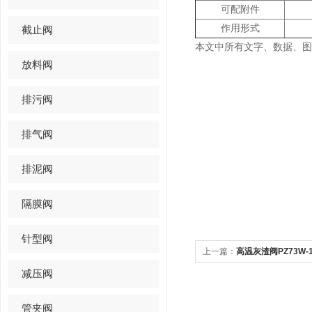
可配附件
作用形式
截止阀
本文中所有文字、数据、图
放料阀
排污阀
排气阀
排泥阀
隔膜阀
针型阀
上一篇：
高温灰渣阀PZ73W
减压阀
规范及安装
管夹阀