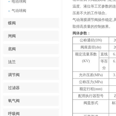
电动球阀
温度、液位等工艺参数的
气动球阀
压差不大的工作场合。
气动薄膜调节阀操作稳定,
蝶阀
取得高质量的控制效果。
阀体参数：
闸阀
公称通径(DN)
2
阀座直径(dn)
2
底阀
额定流量系数
直线
6
(KV)
等百
6
法兰
分
调节阀
允许压差(MPa)
3
公称压力(MPa)
过滤器
额定行程(mm)
配用执行器型号
Z
氧气阀
阀盖形式
标
呼吸阀