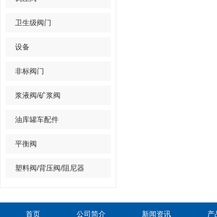
卫生级阀门
设备
非标阀门
浆液阀/矿浆阀
油库罐车配件
平衡阀
塑料阀/背压阀/阻尼器
首页
公司简介
新闻资讯
产