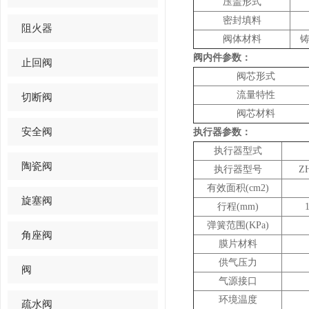
压盖形式
密封填料
阻火器
阀体材料
铸
阀内件参数：
止回阀
阀芯形式
流量特性
切断阀
阀芯材料
安全阀
执行器参数：
执行器型式
陶瓷阀
执行器型号
ZH
有效面积(cm2)
旋塞阀
行程(mm)
弹簧范围(KPa)
角座阀
膜片材料
供气压力
阀
气源接口
环境温度
疏水阀