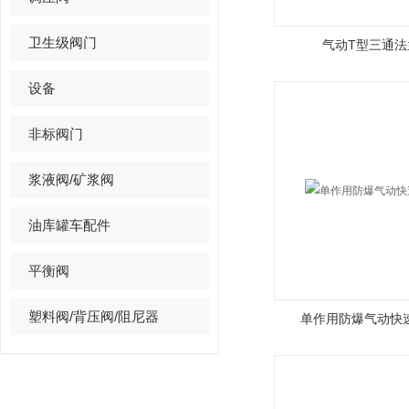
卫生级阀门
气动T型三通法
设备
非标阀门
浆液阀/矿浆阀
油库罐车配件
平衡阀
塑料阀/背压阀/阻尼器
单作用防爆气动快