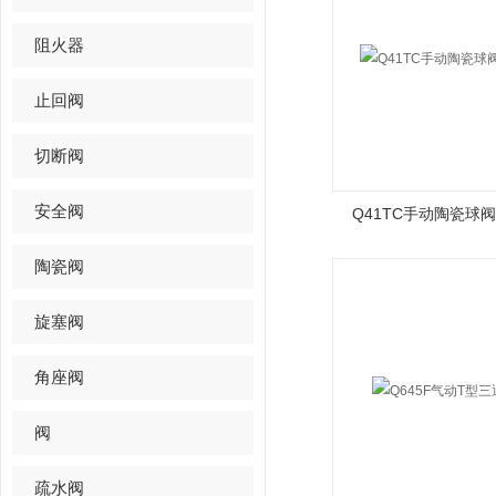
阻火器
止回阀
切断阀
安全阀
Q41TC手动陶瓷球
陶瓷阀
旋塞阀
角座阀
阀
疏水阀