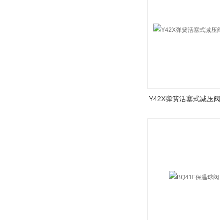
Y42X弹簧活塞式减压