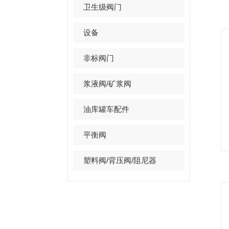
卫生级阀门
设备
非标阀门
浆液阀/矿浆阀
油库罐车配件
平衡阀
塑料阀/背压阀/阻尼器