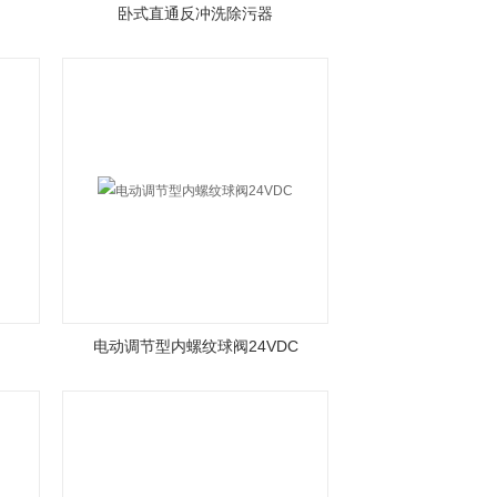
卧式直通反冲洗除污器
电动调节型内螺纹球阀24VDC