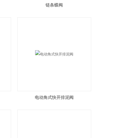
链条蝶阀
电动角式快开排泥阀