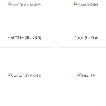
气动不锈钢膨胀式蝶阀
气动膨胀式蝶阀