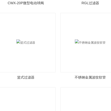
CWX-20P微型电动球阀
RGL过滤器
篮式过滤器
不锈钢金属波纹软管