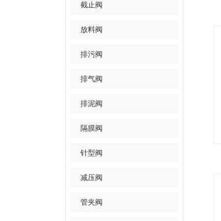
截止阀
放料阀
排污阀
排气阀
排泥阀
隔膜阀
针型阀
减压阀
管夹阀