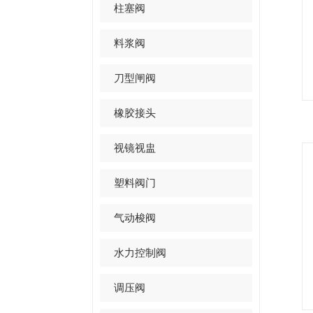
柱塞阀
料浆阀
刀型闸阀
橡胶接头
视镜视盅
塑料阀门
气动梭阀
水力控制阀
调压阀