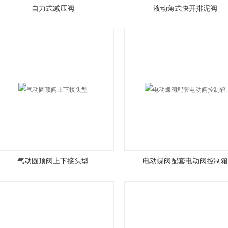
自力式减压阀
液动角式快开排泥阀
气动圆顶阀上下接头型
电动蝶阀配套电动阀控制箱