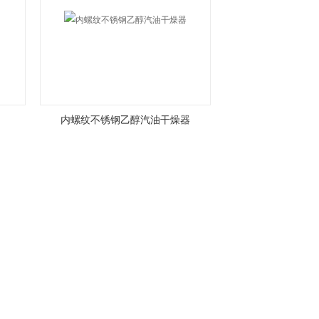
内螺纹不锈钢乙醇汽油干燥器